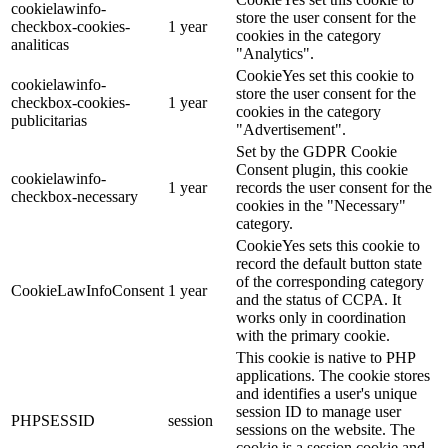
cookielawinfo-
store the user consent for the
checkbox-cookies-
1 year
cookies in the category
analiticas
"Analytics".
CookieYes set this cookie to
cookielawinfo-
store the user consent for the
checkbox-cookies-
1 year
cookies in the category
publicitarias
"Advertisement".
Set by the GDPR Cookie
Consent plugin, this cookie
cookielawinfo-
1 year
records the user consent for the
checkbox-necessary
cookies in the "Necessary"
category.
CookieYes sets this cookie to
record the default button state
of the corresponding category
CookieLawInfoConsent
1 year
and the status of CCPA. It
works only in coordination
with the primary cookie.
This cookie is native to PHP
applications. The cookie stores
and identifies a user's unique
session ID to manage user
PHPSESSID
session
sessions on the website. The
cookie is a session cookie and