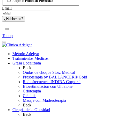
Acepto la
Política de Privacidad
Email
To top
Método Adelgar
Tratamientos Médicos
Grasa Localizada
Back
Ondas de choque Storz Medical
Presoterapia by BALLANCER® Gold
Radiofrecuencia INDIBA Corporal
Bioestimulación con Ultratone
Crioterapia
Celulitis
Masaje con Maderoterapia
Back
Cirugía de la Obesidad
Back