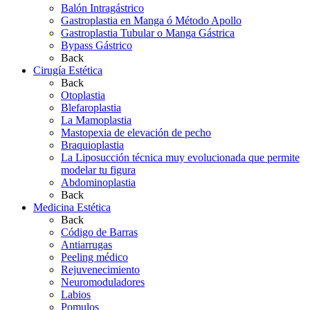
Balón Intragástrico
Gastroplastia en Manga ó Método Apollo
Gastroplastia Tubular o Manga Gástrica
Bypass Gástrico
Back
Cirugía Estética
Back
Otoplastia
Blefaroplastia
La Mamoplastia
Mastopexia de elevación de pecho
Braquioplastia
La Liposucción técnica muy evolucionada que permite
modelar tu figura
Abdominoplastia
Back
Medicina Estética
Back
Código de Barras
Antiarrugas
Peeling médico
Rejuvenecimiento
Neuromoduladores
Labios
Pomulos