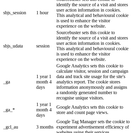
identify the source of a visit and stores
user action information in cookies.
sbjs_session
1 hour
This analytical and behavioural cookie
is used to enhance the visitor
experience on the website.
Sourcebuster sets this cookie to
identify the source of a visit and stores
user action information in cookies.
sbjs_udata
session
This analytical and behavioural cookie
is used to enhance the visitor
experience on the website.
Google Analytics sets this cookie to
calculate visitor, session and campaign
1 year 1
data and track site usage for the site's
_ga
month 4
analytics report. The cookie stores
days
information anonymously and assigns
a randomly generated number to
recognise unique visitors.
1 year 1
Google Analytics sets this cookie to
_ga_*
month 4
store and count page views.
days
Google Tag Manager sets the cookie to
_gcl_au
3 months
experiment advertisement efficiency of
websites using their services.