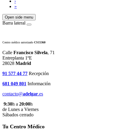
›
»
Open side menu
Barra lateral
Centro médico autorizado
CS15360
Calle
Francisco Silvela
, 71
Entreplanta 1ºE
28028
Madrid
91 577 44 77
Recepción
681 049 801
Información
contacto@
adelgar
.es
9:30
h a
20:00
h
de Lunes a Viernes
Sábados cerrado
Tu Centro Médico