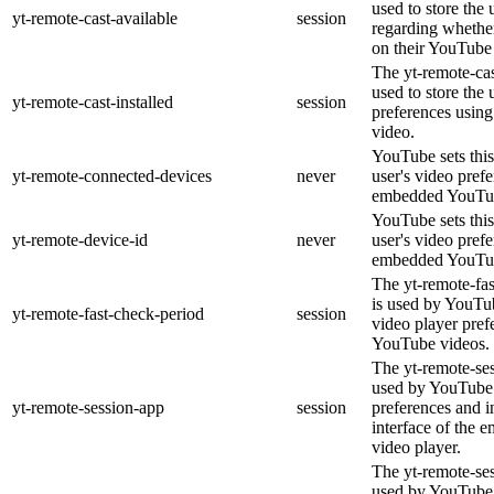
used to store the 
yt-remote-cast-available
session
regarding whether
on their YouTube 
The yt-remote-cas
used to store the 
yt-remote-cast-installed
session
preferences usi
video.
YouTube sets this
yt-remote-connected-devices
never
user's video pref
embedded YouTub
YouTube sets this
yt-remote-device-id
never
user's video pref
embedded YouTub
The yt-remote-fa
is used by YouTub
yt-remote-fast-check-period
session
video player pre
YouTube videos.
The yt-remote-ses
used by YouTube 
yt-remote-session-app
session
preferences and i
interface of the
video player.
The yt-remote-se
used by YouTube t