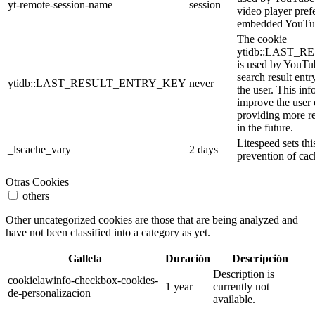
yt-remote-session-name
session
video player pref
embedded YouTub
The cookie
ytidb::LAST_
is used by YouTube
search result entr
ytidb::LAST_RESULT_ENTRY_KEY
never
the user. This inf
improve the user
providing more re
in the future.
Litespeed sets thi
_lscache_vary
2 days
prevention of cac
Otras Cookies
others
Other uncategorized cookies are those that are being analyzed and
have not been classified into a category as yet.
Galleta
Duración
Descripción
Description is
cookielawinfo-checkbox-cookies-
1 year
currently not
de-personalizacion
available.