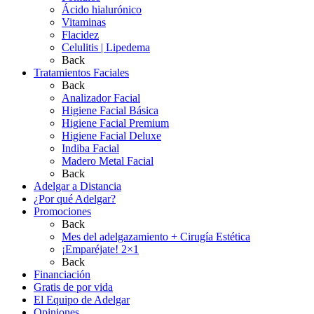
Ácido hialurónico
Vitaminas
Flacidez
Celulitis | Lipedema
Back
Tratamientos Faciales
Back
Analizador Facial
Higiene Facial Básica
Higiene Facial Premium
Higiene Facial Deluxe
Indiba Facial
Madero Metal Facial
Back
Adelgar a Distancia
¿Por qué Adelgar?
Promociones
Back
Mes del adelgazamiento + Cirugía Estética
¡Emparéjate! 2×1
Back
Financiación
Gratis de por vida
El Equipo de Adelgar
Opiniones