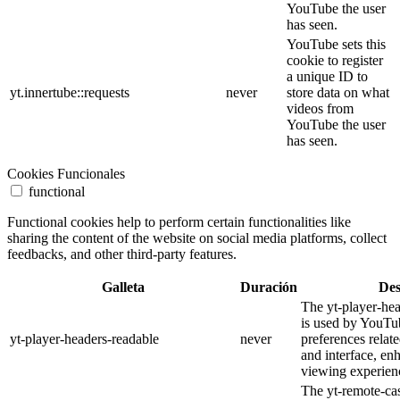
YouTube the user
has seen.
YouTube sets this
cookie to register
a unique ID to
yt.innertube::requests
never
store data on what
videos from
YouTube the user
has seen.
Cookies Funcionales
functional
Functional cookies help to perform certain functionalities like
sharing the content of the website on social media platforms, collect
feedbacks, and other third-party features.
Galleta
Duración
Des
The yt-player-he
is used by YouTub
yt-player-headers-readable
never
preferences relat
and interface, en
viewing experien
The yt-remote-cas