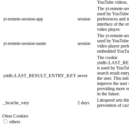
YouTube videos.
The yt-remote-ses
used by YouTube 
yt-remote-session-app
session
preferences and i
interface of the
video player.
The yt-remote-se
used by YouTube t
yt-remote-session-name
session
video player pref
embedded YouTub
The cookie
ytidb::LAST_
is used by YouTube
search result entr
ytidb::LAST_RESULT_ENTRY_KEY
never
the user. This inf
improve the user
providing more re
in the future.
Litespeed sets thi
_lscache_vary
2 days
prevention of cac
Otras Cookies
others