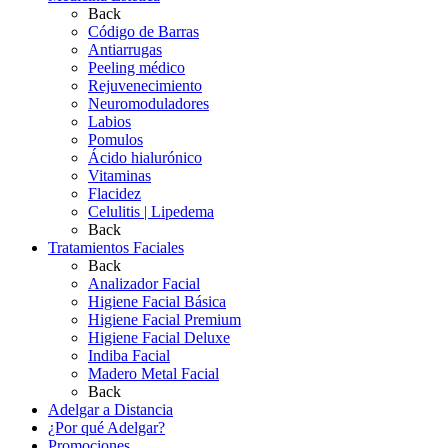
Back
Código de Barras
Antiarrugas
Peeling médico
Rejuvenecimiento
Neuromoduladores
Labios
Pomulos
Ácido hialurónico
Vitaminas
Flacidez
Celulitis | Lipedema
Back
Tratamientos Faciales
Back
Analizador Facial
Higiene Facial Básica
Higiene Facial Premium
Higiene Facial Deluxe
Indiba Facial
Madero Metal Facial
Back
Adelgar a Distancia
¿Por qué Adelgar?
Promociones