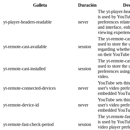
Galleta
Duración
Des
The yt-player-he
is used by YouTub
yt-player-headers-readable
never
preferences relat
and interface, en
viewing experien
The yt-remote-cas
used to store the 
yt-remote-cast-available
session
regarding whether
on their YouTube 
The yt-remote-cas
used to store the 
yt-remote-cast-installed
session
preferences usi
video.
YouTube sets this
yt-remote-connected-devices
never
user's video pref
embedded YouTub
YouTube sets this
yt-remote-device-id
never
user's video pref
embedded YouTub
The yt-remote-fa
is used by YouTub
yt-remote-fast-check-period
session
video player pre