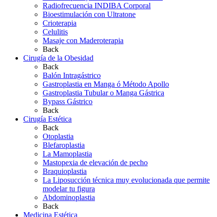
Radiofrecuencia INDIBA Corporal
Bioestimulación con Ultratone
Crioterapia
Celulitis
Masaje con Maderoterapia
Back
Cirugía de la Obesidad
Back
Balón Intragástrico
Gastroplastia en Manga ó Método Apollo
Gastroplastia Tubular o Manga Gástrica
Bypass Gástrico
Back
Cirugía Estética
Back
Otoplastia
Blefaroplastia
La Mamoplastia
Mastopexia de elevación de pecho
Braquioplastia
La Liposucción técnica muy evolucionada que permite
modelar tu figura
Abdominoplastia
Back
Medicina Estética