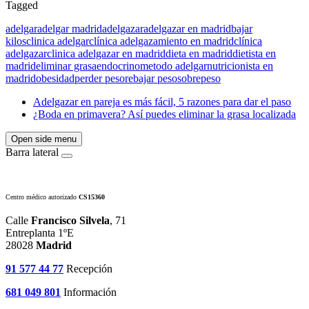
Tagged
adelgar
adelgar madrid
adelgazar
adelgazar en madrid
bajar
kilos
clinica adelgar
clínica adelgazamiento en madrid
clínica
adelgazar
clinica adelgazar en madrid
dieta en madrid
dietista en
madrid
eliminar grasa
endocrino
metodo adelgar
nutricionista en
madrid
obesidad
perder peso
rebajar peso
sobrepeso
Adelgazar en pareja es más fácil, 5 razones para dar el paso
¿Boda en primavera? Así puedes eliminar la grasa localizada
Open side menu
Barra lateral
Centro médico autorizado
CS15360
Calle
Francisco Silvela
, 71
Entreplanta 1ºE
28028
Madrid
91 577 44 77
Recepción
681 049 801
Información