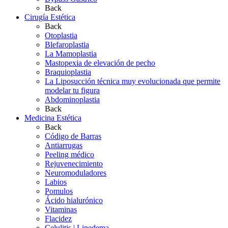
Back
Cirugía Estética
Back
Otoplastia
Blefaroplastia
La Mamoplastia
Mastopexia de elevación de pecho
Braquioplastia
La Liposucción técnica muy evolucionada que permite
modelar tu figura
Abdominoplastia
Back
Medicina Estética
Back
Código de Barras
Antiarrugas
Peeling médico
Rejuvenecimiento
Neuromoduladores
Labios
Pomulos
Ácido hialurónico
Vitaminas
Flacidez
Celulitis | Lipedema