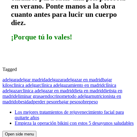
en verano. Ponte manos a la obra
cuanto antes para lucir un cuerpo
diez.
¡Porque tú lo vales!
Tagged
adelgar
adelgar madrid
adelgazar
adelgazar en madrid
bajar
kilos
clinica adelgar
clínica adelgazamiento en madrid
clínica
adelgazar
clinica adelgazar en madrid
dieta en madrid
dietista en
madrid
eliminar grasa
endocrino
metodo adelgar
nutricionista en
madrid
obesidad
perder peso
rebajar peso
sobrepeso
Los mejores tratamientos de rejuvenecimiento facial para
quitarte años
Empieza la operación bikini con estos 5 desayunos saludables
Open side menu