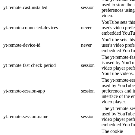
used to store the 
yt-remote-cast-installed
session
preferences usi
video.
YouTube sets this
yt-remote-connected-devices
never
user's video pref
embedded YouTub
YouTube sets this
yt-remote-device-id
never
user's video pref
embedded YouTub
The yt-remote-fa
is used by YouTub
yt-remote-fast-check-period
session
video player pre
YouTube videos.
The yt-remote-ses
used by YouTube 
yt-remote-session-app
session
preferences and i
interface of the
video player.
The yt-remote-se
used by YouTube t
yt-remote-session-name
session
video player pref
embedded YouTub
The cookie