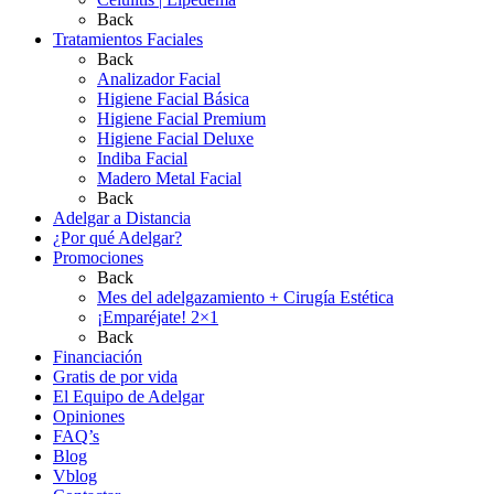
Back
Tratamientos Faciales
Back
Analizador Facial
Higiene Facial Básica
Higiene Facial Premium
Higiene Facial Deluxe
Indiba Facial
Madero Metal Facial
Back
Adelgar a Distancia
¿Por qué Adelgar?
Promociones
Back
Mes del adelgazamiento + Cirugía Estética
¡Emparéjate! 2×1
Back
Financiación
Gratis de por vida
El Equipo de Adelgar
Opiniones
FAQ’s
Blog
Vblog