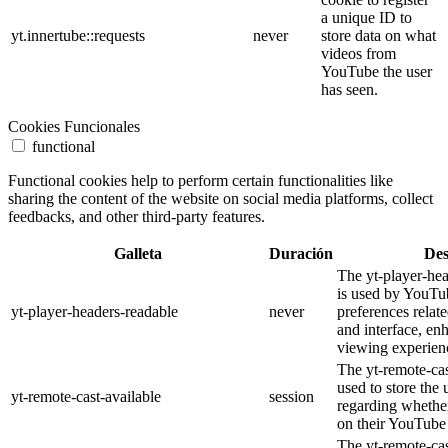
a unique ID to
yt.innertube::requests
never
store data on what
videos from
YouTube the user
has seen.
Cookies Funcionales
functional
Functional cookies help to perform certain functionalities like
sharing the content of the website on social media platforms, collect
feedbacks, and other third-party features.
Galleta
Duración
Des
The yt-player-he
is used by YouTub
yt-player-headers-readable
never
preferences relat
and interface, en
viewing experien
The yt-remote-cas
used to store the 
yt-remote-cast-available
session
regarding whether
on their YouTube 
The yt-remote-cas