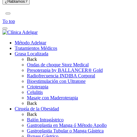
To top
Método Adelgar
Tratamientos Médicos
Grasa Localizada
Back
Ondas de choque Storz Medical
Presoterapia by BALLANCER® Gold
Radiofrecuencia INDIBA Corporal
Bioestimulación con Ultratone
Crioterapia
Celulitis
Masaje con Maderoterapia
Back
Cirugía de la Obesidad
Back
Balón Intragástrico
Gastroplastia en Manga ó Método Apollo
Gastroplastia Tubular o Manga Gástrica
Bypass Gástrico