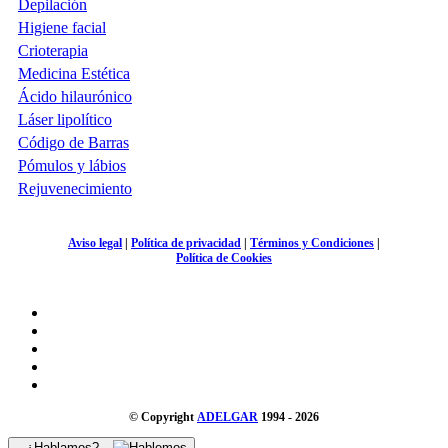
Depilación
Higiene facial
Crioterapia
Medicina Estética
Ácido hilaurónico
Láser lipolítico
Código de Barras
Pómulos y lábios
Rejuvenecimiento
Aviso legal
|
Política de privacidad
|
Términos y Condiciones
|
Política de Cookies
© Copyright
ADELGAR
1994 - 2026
¿Hablamos?