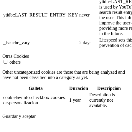
ytidb::LAST_
is used by YouTube
search result entr
ytidb::LAST_RESULT_ENTRY_KEY
never
the user. This inf
improve the user
providing more re
in the future.
Litespeed sets thi
_lscache_vary
2 days
prevention of cac
Otras Cookies
others
Other uncategorized cookies are those that are being analyzed and
have not been classified into a category as yet.
Galleta
Duración
Descripción
Description is
cookielawinfo-checkbox-cookies-
1 year
currently not
de-personalizacion
available.
Guardar y aceptar