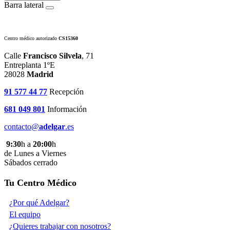
Barra lateral
Centro médico autorizado
CS15360
Calle
Francisco Silvela
, 71
Entreplanta 1ºE
28028
Madrid
91 577 44 77
Recepción
681 049 801
Información
contacto@
adelgar
.es
9:30
h a
20:00
h
de Lunes a Viernes
Sábados cerrado
Tu Centro Médico
¿Por qué Adelgar?
El equipo
¿Quieres trabajar con nosotros?