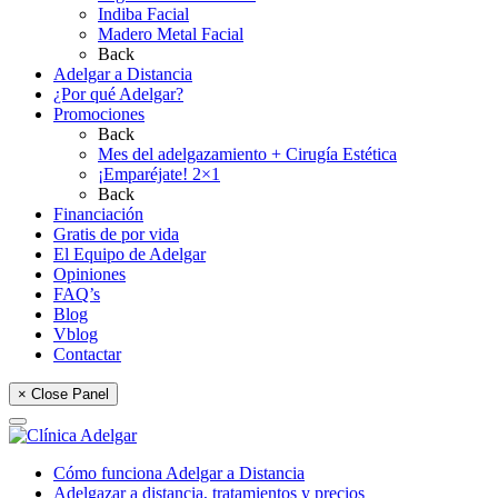
Indiba Facial
Madero Metal Facial
Back
Adelgar a Distancia
¿Por qué Adelgar?
Promociones
Back
Mes del adelgazamiento + Cirugía Estética
¡Emparéjate! 2×1
Back
Financiación
Gratis de por vida
El Equipo de Adelgar
Opiniones
FAQ’s
Blog
Vblog
Contactar
× Close Panel
Cómo funciona Adelgar a Distancia
Adelgazar a distancia, tratamientos y precios