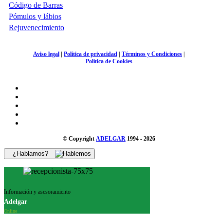
Código de Barras
Pómulos y lábios
Rejuvenecimiento
Aviso legal
|
Política de privacidad
|
Términos y Condiciones
|
Política de Cookies
© Copyright
ADELGAR
1994 - 2026
¿Hablamos?
Información y asesoramiento
Adelgar
Online