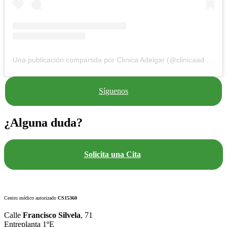
Una publicación compartida por Clínica Adelgar (@clinicaadelgar)
Síguenos
¿Alguna duda?
Solicita una Cita
Centro médico autorizado
CS15360
Calle
Francisco Silvela
, 71
Entreplanta 1ºE