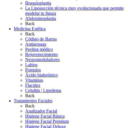
Braquioplastia
La Liposucción técnica muy evolucionada que permite
modelar tu figura
Abdominoplastia
Back
Medicina Estética
Back
Código de Barras
Antiarrugas
Peeling médico
Rejuvenecimiento
Neuromoduladores
Labios
Pomulos
Ácido hialurónico
Vitaminas
Flacidez
Celulitis | Lipedema
Back
Tratamientos Faciales
Back
Analizador Facial
Higiene Facial Básica
Higiene Facial Premium
Higiene Facial Deluxe