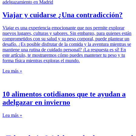
Viajar y cuidarse ¿Una contradicción?
Viajar es una experiencia emocionante que nos permite explorar
nuevos lugares, culturas y sabores. Sin embargo, para quienes están
comprometidos con su salud y su peso corporal, puede plantear un
desafío. ¿Es posible disfrutar de la comida y la aventura mientras se
mantiene una rutina de cuidado personal? ¡La respuesta es sí! En
este artículo, te mostraremos cómo puedes mantener tu peso y tu
forma física mientras exploras el mundo.
Lea más »
10 alimentos cotidianos que te ayudan a
adelgazar en invierno
Lea más »