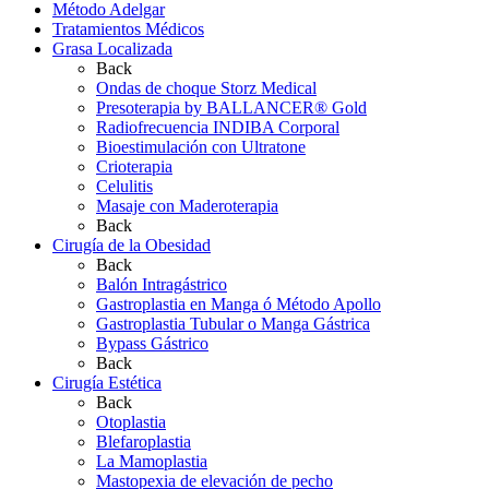
Método Adelgar
Tratamientos Médicos
Grasa Localizada
Back
Ondas de choque Storz Medical
Presoterapia by BALLANCER® Gold
Radiofrecuencia INDIBA Corporal
Bioestimulación con Ultratone
Crioterapia
Celulitis
Masaje con Maderoterapia
Back
Cirugía de la Obesidad
Back
Balón Intragástrico
Gastroplastia en Manga ó Método Apollo
Gastroplastia Tubular o Manga Gástrica
Bypass Gástrico
Back
Cirugía Estética
Back
Otoplastia
Blefaroplastia
La Mamoplastia
Mastopexia de elevación de pecho