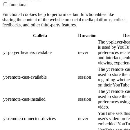
functional
Functional cookies help to perform certain functionalities like
sharing the content of the website on social media platforms, collect
feedbacks, and other third-party features.
Galleta
Duración
Des
The yt-player-he
is used by YouTub
yt-player-headers-readable
never
preferences relat
and interface, en
viewing experien
The yt-remote-cas
used to store the 
yt-remote-cast-available
session
regarding whether
on their YouTube 
The yt-remote-cas
used to store the 
yt-remote-cast-installed
session
preferences usi
video.
YouTube sets this
yt-remote-connected-devices
never
user's video pref
embedded YouTub