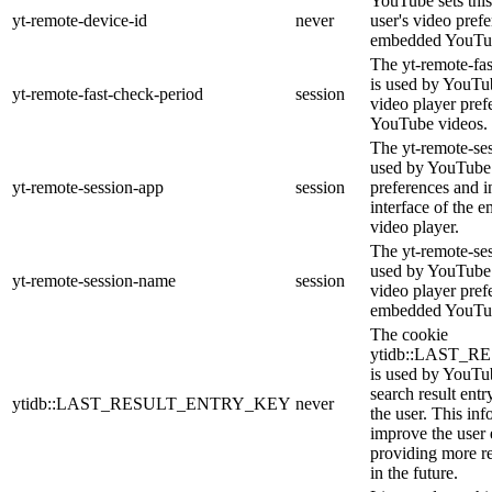
YouTube sets this
yt-remote-device-id
never
user's video pref
embedded YouTub
The yt-remote-fa
is used by YouTub
yt-remote-fast-check-period
session
video player pre
YouTube videos.
The yt-remote-ses
used by YouTube 
yt-remote-session-app
session
preferences and i
interface of the
video player.
The yt-remote-se
used by YouTube t
yt-remote-session-name
session
video player pref
embedded YouTub
The cookie
ytidb::LAST_
is used by YouTube
search result entr
ytidb::LAST_RESULT_ENTRY_KEY
never
the user. This inf
improve the user
providing more re
in the future.