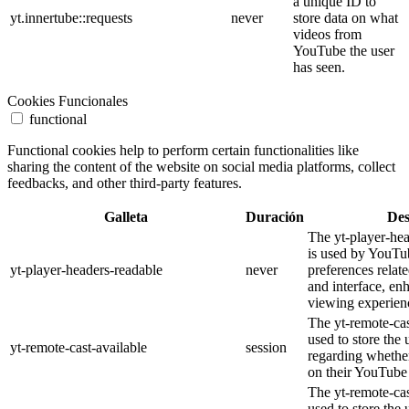
a unique ID to
yt.innertube::requests
never
store data on what
videos from
YouTube the user
has seen.
Cookies Funcionales
functional
Functional cookies help to perform certain functionalities like
sharing the content of the website on social media platforms, collect
feedbacks, and other third-party features.
Galleta
Duración
Des
The yt-player-he
is used by YouTub
yt-player-headers-readable
never
preferences relat
and interface, en
viewing experien
The yt-remote-cas
used to store the 
yt-remote-cast-available
session
regarding whether
on their YouTube 
The yt-remote-cas
used to store the 