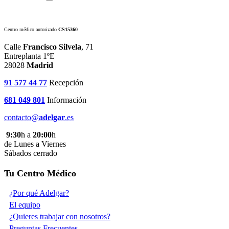
Centro médico autorizado
CS15360
Calle
Francisco Silvela
, 71
Entreplanta 1ºE
28028
Madrid
91 577 44 77
Recepción
681 049 801
Información
contacto@
adelgar
.es
9:30
h a
20:00
h
de Lunes a Viernes
Sábados cerrado
Tu Centro Médico
¿Por qué Adelgar?
El equipo
¿Quieres trabajar con nosotros?
Preguntas Frecuentes