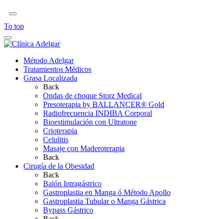
To top
Método Adelgar
Tratamientos Médicos
Grasa Localizada
Back
Ondas de choque Storz Medical
Presoterapia by BALLANCER® Gold
Radiofrecuencia INDIBA Corporal
Bioestimulación con Ultratone
Crioterapia
Celulitis
Masaje con Maderoterapia
Back
Cirugía de la Obesidad
Back
Balón Intragástrico
Gastroplastia en Manga ó Método Apollo
Gastroplastia Tubular o Manga Gástrica
Bypass Gástrico
Back