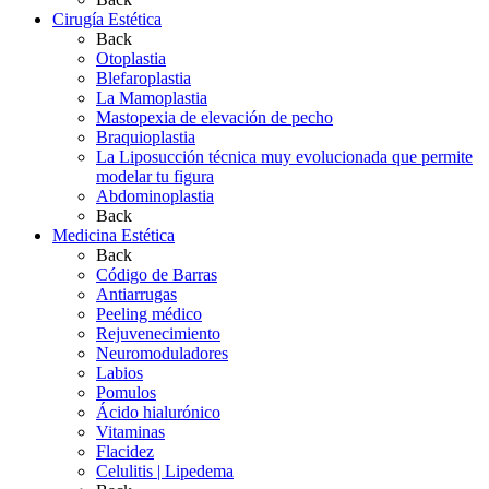
Cirugía Estética
Back
Otoplastia
Blefaroplastia
La Mamoplastia
Mastopexia de elevación de pecho
Braquioplastia
La Liposucción técnica muy evolucionada que permite
modelar tu figura
Abdominoplastia
Back
Medicina Estética
Back
Código de Barras
Antiarrugas
Peeling médico
Rejuvenecimiento
Neuromoduladores
Labios
Pomulos
Ácido hialurónico
Vitaminas
Flacidez
Celulitis | Lipedema