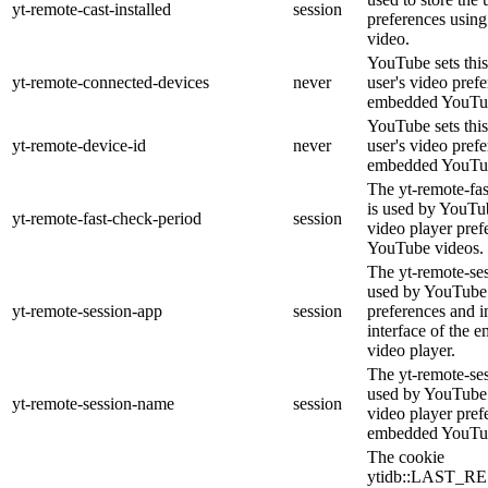
yt-remote-cast-installed
session
preferences usi
video.
YouTube sets this
yt-remote-connected-devices
never
user's video pref
embedded YouTub
YouTube sets this
yt-remote-device-id
never
user's video pref
embedded YouTub
The yt-remote-fa
is used by YouTub
yt-remote-fast-check-period
session
video player pre
YouTube videos.
The yt-remote-ses
used by YouTube 
yt-remote-session-app
session
preferences and i
interface of the
video player.
The yt-remote-se
used by YouTube t
yt-remote-session-name
session
video player pref
embedded YouTub
The cookie
ytidb::LAST_