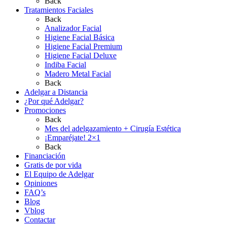
Back
Tratamientos Faciales
Back
Analizador Facial
Higiene Facial Básica
Higiene Facial Premium
Higiene Facial Deluxe
Indiba Facial
Madero Metal Facial
Back
Adelgar a Distancia
¿Por qué Adelgar?
Promociones
Back
Mes del adelgazamiento + Cirugía Estética
¡Emparéjate! 2×1
Back
Financiación
Gratis de por vida
El Equipo de Adelgar
Opiniones
FAQ’s
Blog
Vblog
Contactar