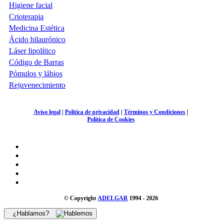
Higiene facial
Crioterapia
Medicina Estética
Ácido hilaurónico
Láser lipolítico
Código de Barras
Pómulos y lábios
Rejuvenecimiento
Aviso legal
|
Política de privacidad
|
Términos y Condiciones
|
Política de Cookies
© Copyright
ADELGAR
1994 - 2026
¿Hablamos?