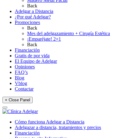
Madero Metal Facial
Back
Adelgar a Distancia
¿Por qué Adelgar?
Promociones
Back
Mes del adelgazamiento + Cirugía Estética
¡Emparéjate! 2×1
Back
Financiación
Gratis de por vida
El Equipo de Adelgar
Opiniones
FAQ’s
Blog
Vblog
Contactar
× Close Panel
Cómo funciona Adelgar a Distancia
Adelgazar a distancia, tratamientos y precios
Financiación