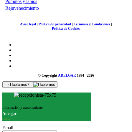
Pómulos y lábios
Rejuvenecimiento
Aviso legal
|
Política de privacidad
|
Términos y Condiciones
|
Política de Cookies
© Copyright
ADELGAR
1994 - 2026
¿Hablamos?
Información y asesoramiento
Adelgar
Online
Email