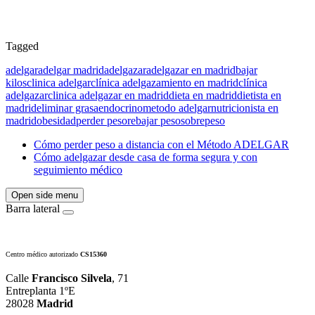
Tagged
adelgar
adelgar madrid
adelgazar
adelgazar en madrid
bajar
kilos
clinica adelgar
clínica adelgazamiento en madrid
clínica
adelgazar
clinica adelgazar en madrid
dieta en madrid
dietista en
madrid
eliminar grasa
endocrino
metodo adelgar
nutricionista en
madrid
obesidad
perder peso
rebajar peso
sobrepeso
Cómo perder peso a distancia con el Método ADELGAR
Cómo adelgazar desde casa de forma segura y con
seguimiento médico
Open side menu
Barra lateral
Centro médico autorizado
CS15360
Calle
Francisco Silvela
, 71
Entreplanta 1ºE
28028
Madrid