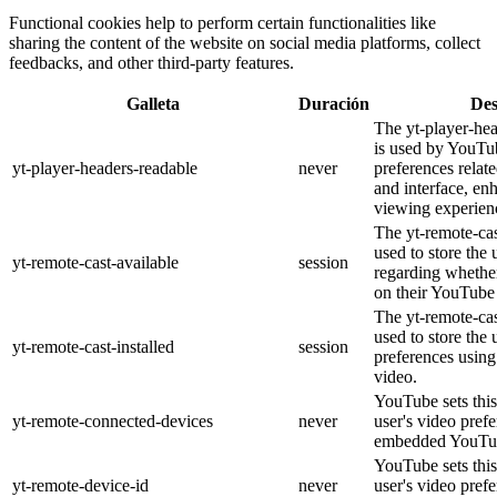
Functional cookies help to perform certain functionalities like
sharing the content of the website on social media platforms, collect
feedbacks, and other third-party features.
Galleta
Duración
Des
The yt-player-he
is used by YouTub
yt-player-headers-readable
never
preferences relat
and interface, en
viewing experien
The yt-remote-cas
used to store the 
yt-remote-cast-available
session
regarding whether
on their YouTube 
The yt-remote-cas
used to store the 
yt-remote-cast-installed
session
preferences usi
video.
YouTube sets this
yt-remote-connected-devices
never
user's video pref
embedded YouTub
YouTube sets this
yt-remote-device-id
never
user's video pref