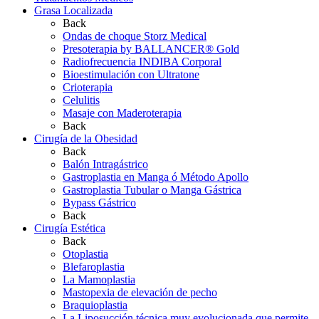
Grasa Localizada
Back
Ondas de choque Storz Medical
Presoterapia by BALLANCER® Gold
Radiofrecuencia INDIBA Corporal
Bioestimulación con Ultratone
Crioterapia
Celulitis
Masaje con Maderoterapia
Back
Cirugía de la Obesidad
Back
Balón Intragástrico
Gastroplastia en Manga ó Método Apollo
Gastroplastia Tubular o Manga Gástrica
Bypass Gástrico
Back
Cirugía Estética
Back
Otoplastia
Blefaroplastia
La Mamoplastia
Mastopexia de elevación de pecho
Braquioplastia
La Liposucción técnica muy evolucionada que permite