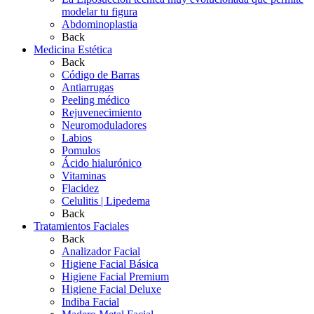
modelar tu figura
Abdominoplastia
Back
Medicina Estética
Back
Código de Barras
Antiarrugas
Peeling médico
Rejuvenecimiento
Neuromoduladores
Labios
Pomulos
Ácido hialurónico
Vitaminas
Flacidez
Celulitis | Lipedema
Back
Tratamientos Faciales
Back
Analizador Facial
Higiene Facial Básica
Higiene Facial Premium
Higiene Facial Deluxe
Indiba Facial