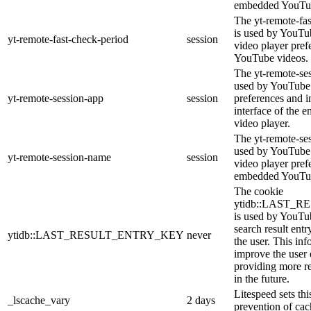
embedded YouTub
The yt-remote-fa
is used by YouTub
yt-remote-fast-check-period
session
video player pre
YouTube videos.
The yt-remote-ses
used by YouTube 
yt-remote-session-app
session
preferences and i
interface of the
video player.
The yt-remote-se
used by YouTube t
yt-remote-session-name
session
video player pref
embedded YouTub
The cookie
ytidb::LAST_
is used by YouTube
search result entr
ytidb::LAST_RESULT_ENTRY_KEY
never
the user. This inf
improve the user
providing more re
in the future.
Litespeed sets thi
_lscache_vary
2 days
prevention of cac