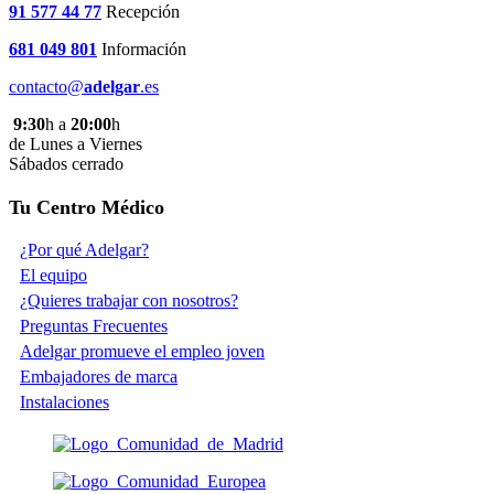
91 577 44 77
Recepción
681 049 801
Información
contacto@
adelgar
.es
9:30
h a
20:00
h
de Lunes a Viernes
Sábados cerrado
Tu Centro Médico
¿Por qué Adelgar?
El equipo
¿Quieres trabajar con nosotros?
Preguntas Frecuentes
Adelgar promueve el empleo joven
Embajadores de marca
Instalaciones