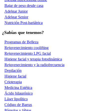
Bajar de peso desde casa
Adelgar Junior
Adelgar Senior
Nutrición Post-bariátrica
¿Sabías que tenemos?
Programas de Belleza
Rejuvenecimiento coolifting
Rejuvenecimiento LPG facial
Higiene facial y terapia fotodinámica
Rejuvenecimiento y la radiofrecuencia
Depilación
Higiene facial
Crioterapia
Medicina Estética
Ácido hilaurónico
Láser lipolítico
Código de Barras
Pómulos y lábios