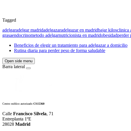
Tagged
adelgar
adelgar madrid
adelgazar
adelgazar en madrid
bajar kilos
clinica
grasa
endocrino
metodo adelgar
nutricionista en madrid
obesidad
perder 
Beneficios de elegir un tratamiento para adelgazar a domicilio
Rutina diaria para perder peso de forma saludable
Open side menu
Barra lateral
Centro médico autorizado
CS15360
Calle
Francisco Silvela
, 71
Entreplanta 1ºE
28028
Madrid