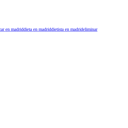
zar en madrid
dieta en madrid
dietista en madrid
eliminar