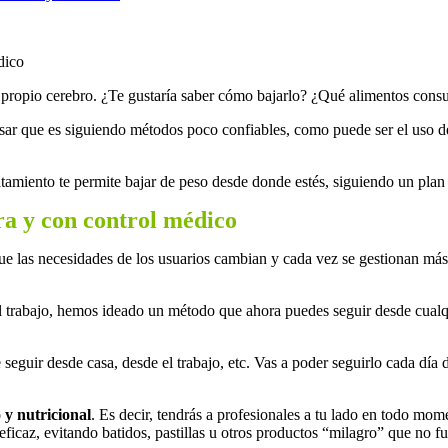
u propio cerebro. ¿Te gustaría saber cómo bajarlo? ¿Qué alimentos consu
ar que es siguiendo métodos poco confiables, como puede ser el uso de 
ento te permite bajar de peso desde donde estés, siguiendo un plan nu
ra y con control médico
as necesidades de los usuarios cambian y cada vez se gestionan más te
 trabajo, hemos ideado un método que ahora puedes seguir desde cualqui
e seguir desde casa, desde el trabajo, etc. Vas a poder seguirlo cada dí
 y nutricional
. Es decir, tendrás a profesionales a tu lado en todo mom
ficaz, evitando batidos, pastillas u otros productos “milagro” que no f