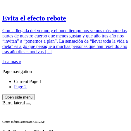
Evita el efecto rebote
Con la llegada del verano y el buen tiempo nos vemos más aquellas
partes de nuestro cuerpo que menos gustan y que año tras año nos
“invitan” a “ponernos a plan”. La sensación de “llevar toda la vida a
dieta” es algo que persigue a muchas personas que han repetido año
tras año dietas nocivas […]
Lea más »
Page navigation
Current Page
1
Page
2
Open side menu
Barra lateral
Centro médico autorizado
CS15360