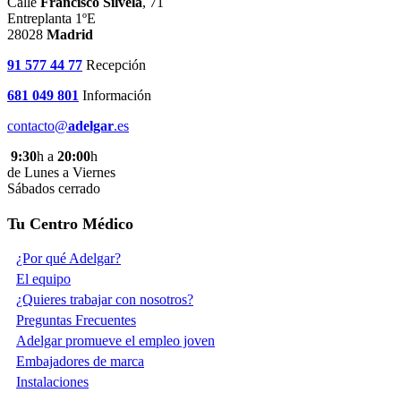
Calle
Francisco Silvela
, 71
Entreplanta 1ºE
28028
Madrid
91 577 44 77
Recepción
681 049 801
Información
contacto@
adelgar
.es
9:30
h a
20:00
h
de Lunes a Viernes
Sábados cerrado
Tu Centro Médico
¿Por qué Adelgar?
El equipo
¿Quieres trabajar con nosotros?
Preguntas Frecuentes
Adelgar promueve el empleo joven
Embajadores de marca
Instalaciones