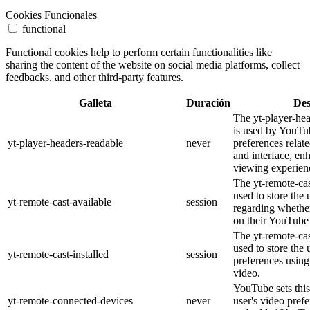
Cookies Funcionales
functional
Functional cookies help to perform certain functionalities like
sharing the content of the website on social media platforms, collect
feedbacks, and other third-party features.
Galleta
Duración
Des
The yt-player-he
is used by YouTub
yt-player-headers-readable
never
preferences relat
and interface, en
viewing experien
The yt-remote-cas
used to store the 
yt-remote-cast-available
session
regarding whether
on their YouTube 
The yt-remote-cas
used to store the 
yt-remote-cast-installed
session
preferences usi
video.
YouTube sets this
yt-remote-connected-devices
never
user's video pref