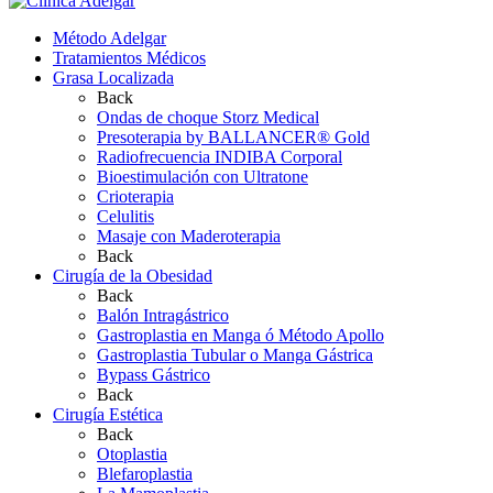
Método Adelgar
Tratamientos Médicos
Grasa Localizada
Back
Ondas de choque Storz Medical
Presoterapia by BALLANCER® Gold
Radiofrecuencia INDIBA Corporal
Bioestimulación con Ultratone
Crioterapia
Celulitis
Masaje con Maderoterapia
Back
Cirugía de la Obesidad
Back
Balón Intragástrico
Gastroplastia en Manga ó Método Apollo
Gastroplastia Tubular o Manga Gástrica
Bypass Gástrico
Back
Cirugía Estética
Back
Otoplastia
Blefaroplastia