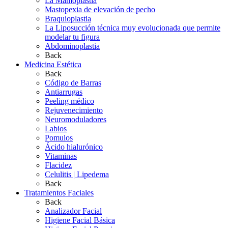
La Mamoplastia
Mastopexia de elevación de pecho
Braquioplastia
La Liposucción técnica muy evolucionada que permite
modelar tu figura
Abdominoplastia
Back
Medicina Estética
Back
Código de Barras
Antiarrugas
Peeling médico
Rejuvenecimiento
Neuromoduladores
Labios
Pomulos
Ácido hialurónico
Vitaminas
Flacidez
Celulitis | Lipedema
Back
Tratamientos Faciales
Back
Analizador Facial
Higiene Facial Básica