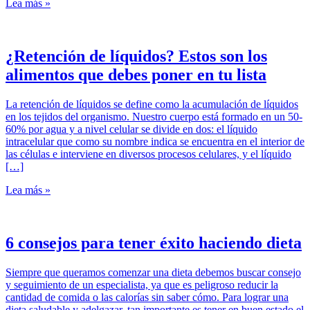
Lea más »
¿Retención de líquidos? Estos son los
alimentos que debes poner en tu lista
La retención de líquidos se define como la acumulación de líquidos
en los tejidos del organismo. Nuestro cuerpo está formado en un 50-
60% por agua y a nivel celular se divide en dos: el líquido
intracelular que como su nombre indica se encuentra en el interior de
las células e interviene en diversos procesos celulares, y el líquido
[…]
Lea más »
6 consejos para tener éxito haciendo dieta
Siempre que queramos comenzar una dieta debemos buscar consejo
y seguimiento de un especialista, ya que es peligroso reducir la
cantidad de comida o las calorías sin saber cómo. Para lograr una
dieta saludable y adelgazar, tan importante es tener en buen estado el