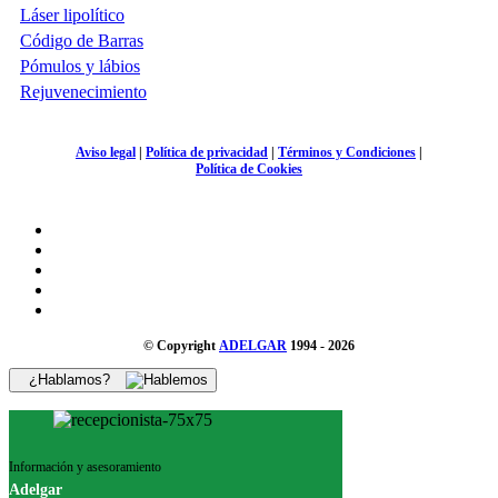
Láser lipolítico
Código de Barras
Pómulos y lábios
Rejuvenecimiento
Aviso legal
|
Política de privacidad
|
Términos y Condiciones
|
Política de Cookies
© Copyright
ADELGAR
1994 - 2026
¿Hablamos?
Información y asesoramiento
Adelgar