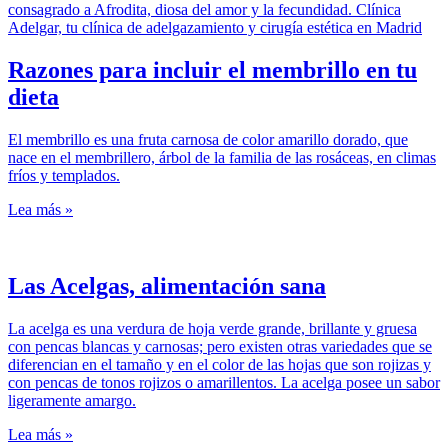
Razones para incluir el membrillo en tu
dieta
El membrillo es una fruta carnosa de color amarillo dorado, que
nace en el membrillero, árbol de la familia de las rosáceas, en climas
fríos y templados.
Lea más »
Las Acelgas, alimentación sana
La acelga es una verdura de hoja verde grande, brillante y gruesa
con pencas blancas y carnosas; pero existen otras variedades que se
diferencian en el tamaño y en el color de las hojas que son rojizas y
con pencas de tonos rojizos o amarillentos. La acelga posee un sabor
ligeramente amargo.
Lea más »