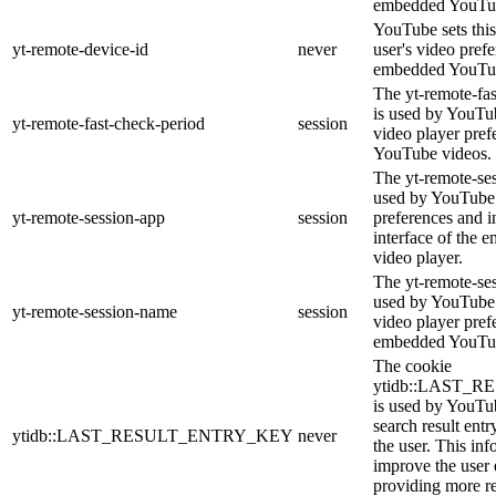
embedded YouTub
YouTube sets this
yt-remote-device-id
never
user's video pref
embedded YouTub
The yt-remote-fa
is used by YouTub
yt-remote-fast-check-period
session
video player pre
YouTube videos.
The yt-remote-ses
used by YouTube 
yt-remote-session-app
session
preferences and i
interface of the
video player.
The yt-remote-se
used by YouTube t
yt-remote-session-name
session
video player pref
embedded YouTub
The cookie
ytidb::LAST_
is used by YouTube
search result entr
ytidb::LAST_RESULT_ENTRY_KEY
never
the user. This inf
improve the user
providing more re