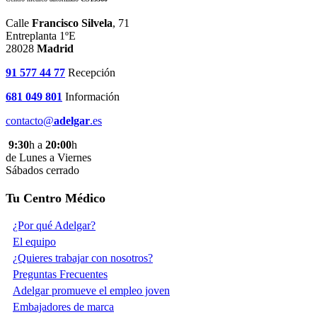
Calle
Francisco Silvela
, 71
Entreplanta 1ºE
28028
Madrid
91 577 44 77
Recepción
681 049 801
Información
contacto@
adelgar
.es
9:30
h a
20:00
h
de Lunes a Viernes
Sábados cerrado
Tu Centro Médico
¿Por qué Adelgar?
El equipo
¿Quieres trabajar con nosotros?
Preguntas Frecuentes
Adelgar promueve el empleo joven
Embajadores de marca