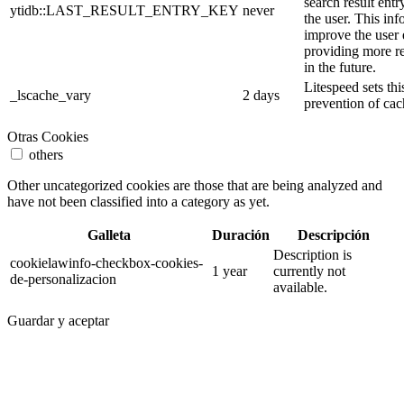
search result entr
ytidb::LAST_RESULT_ENTRY_KEY
never
the user. This inf
improve the user
providing more re
in the future.
Litespeed sets thi
_lscache_vary
2 days
prevention of cac
Otras Cookies
others
Other uncategorized cookies are those that are being analyzed and
have not been classified into a category as yet.
Galleta
Duración
Descripción
Description is
cookielawinfo-checkbox-cookies-
1 year
currently not
de-personalizacion
available.
Guardar y aceptar