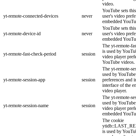
video.
YouTube sets this
yt-remote-connected-devices
never
user's video pref
embedded YouTub
YouTube sets this
yt-remote-device-id
never
user's video pref
embedded YouTub
The yt-remote-fa
is used by YouTub
yt-remote-fast-check-period
session
video player pre
YouTube videos.
The yt-remote-ses
used by YouTube 
yt-remote-session-app
session
preferences and i
interface of the
video player.
The yt-remote-se
used by YouTube t
yt-remote-session-name
session
video player pref
embedded YouTub
The cookie
ytidb::LAST_
is used by YouTube