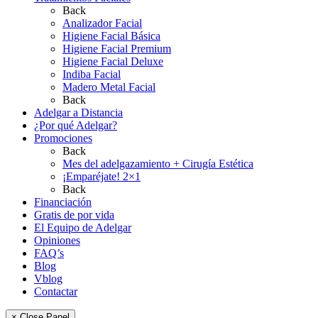
Back
Analizador Facial
Higiene Facial Básica
Higiene Facial Premium
Higiene Facial Deluxe
Indiba Facial
Madero Metal Facial
Back
Adelgar a Distancia
¿Por qué Adelgar?
Promociones
Back
Mes del adelgazamiento + Cirugía Estética
¡Emparéjate! 2×1
Back
Financiación
Gratis de por vida
El Equipo de Adelgar
Opiniones
FAQ’s
Blog
Vblog
Contactar
× Close Panel