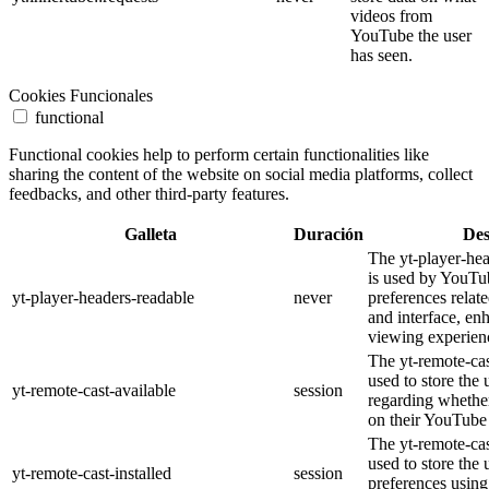
videos from
YouTube the user
has seen.
Cookies Funcionales
functional
Functional cookies help to perform certain functionalities like
sharing the content of the website on social media platforms, collect
feedbacks, and other third-party features.
Galleta
Duración
Des
The yt-player-he
is used by YouTub
yt-player-headers-readable
never
preferences relat
and interface, en
viewing experien
The yt-remote-cas
used to store the 
yt-remote-cast-available
session
regarding whether
on their YouTube 
The yt-remote-cas
used to store the 
yt-remote-cast-installed
session
preferences usi