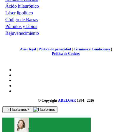
Ácido hilaurónico
Láser lipolítico
Código de Barras
Pómulos y lábios
Rejuvenecimiento
Aviso legal
|
Política de privacidad
|
Términos y Condiciones
|
Política de Cookies
© Copyright
ADELGAR
1994 - 2026
¿Hablamos?