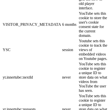
old player
interface.
YouTube sets this
cookie to store the
user's cookie
VISITOR_PRIVACY_METADATA
6 months
consent state for
the current
domain.
Youtube sets this
cookie to track the
YSC
session
views of
embedded videos
on Youtube pages.
YouTube sets this
cookie to register
a unique ID to
yt.innertube::nextId
never
store data on what
videos from
YouTube the user
has seen.
YouTube sets this
cookie to register
a unique ID to
yt.innertube::requests
never
store data on what