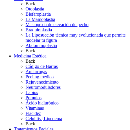
Back
Otoplastia
Blefaroplastia
La Mamoplastia
Mastopexia de elevación de pecho
Braquioplastia
La Liposucción técnica muy evolucionada que permite
modelar tu figura
Abdominoplastia
Back
Medicina Estética
Back
Código de Barras
Antiarrugas
Peeling médico
Rejuvenecimiento
Neuromoduladores
Labios
Pomulos
Ácido hialurónico
Vitaminas
Flacidez
Celulitis | Lipedema
Back
Tratamientos Faciales