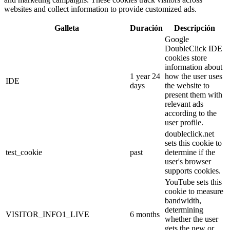
websites and collect information to provide customized ads.
Galleta
Duración
Descripción
Google
DoubleClick IDE
cookies store
information about
1 year 24
how the user uses
IDE
days
the website to
present them with
relevant ads
according to the
user profile.
doubleclick.net
sets this cookie to
test_cookie
past
determine if the
user's browser
supports cookies.
YouTube sets this
cookie to measure
bandwidth,
determining
VISITOR_INFO1_LIVE
6 months
whether the user
gets the new or