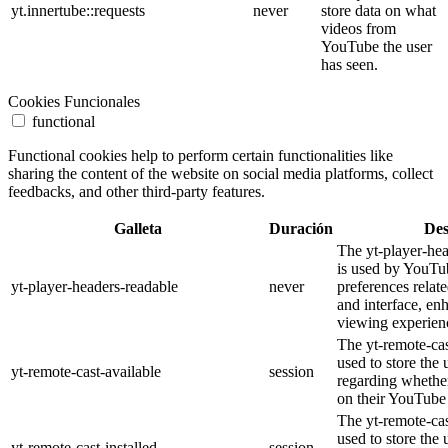
yt.innertube::requests
never
store data on what
videos from
YouTube the user
has seen.
Cookies Funcionales
functional
Functional cookies help to perform certain functionalities like
sharing the content of the website on social media platforms, collect
feedbacks, and other third-party features.
Galleta
Duración
Des
The yt-player-he
is used by YouTub
yt-player-headers-readable
never
preferences relat
and interface, en
viewing experien
The yt-remote-cas
used to store the 
yt-remote-cast-available
session
regarding whether
on their YouTube 
The yt-remote-cas
used to store the 
yt-remote-cast-installed
session