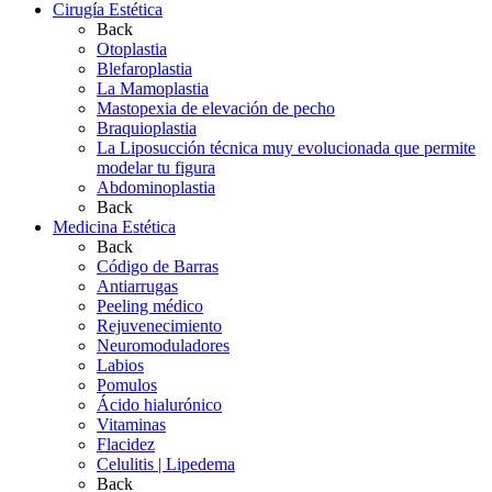
Cirugía Estética
Back
Otoplastia
Blefaroplastia
La Mamoplastia
Mastopexia de elevación de pecho
Braquioplastia
La Liposucción técnica muy evolucionada que permite
modelar tu figura
Abdominoplastia
Back
Medicina Estética
Back
Código de Barras
Antiarrugas
Peeling médico
Rejuvenecimiento
Neuromoduladores
Labios
Pomulos
Ácido hialurónico
Vitaminas
Flacidez
Celulitis | Lipedema
Back