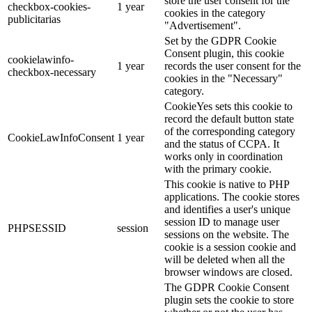
store the user consent for the
checkbox-cookies-
1 year
cookies in the category
publicitarias
"Advertisement".
Set by the GDPR Cookie
Consent plugin, this cookie
cookielawinfo-
1 year
records the user consent for the
checkbox-necessary
cookies in the "Necessary"
category.
CookieYes sets this cookie to
record the default button state
of the corresponding category
CookieLawInfoConsent
1 year
and the status of CCPA. It
works only in coordination
with the primary cookie.
This cookie is native to PHP
applications. The cookie stores
and identifies a user's unique
session ID to manage user
PHPSESSID
session
sessions on the website. The
cookie is a session cookie and
will be deleted when all the
browser windows are closed.
The GDPR Cookie Consent
plugin sets the cookie to store