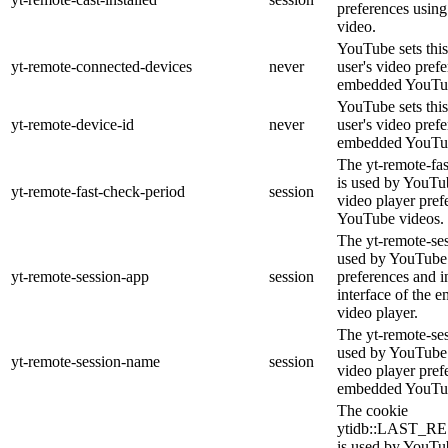
preferences usi
video.
YouTube sets this
yt-remote-connected-devices
never
user's video pref
embedded YouTub
YouTube sets this
yt-remote-device-id
never
user's video pref
embedded YouTub
The yt-remote-fa
is used by YouTub
yt-remote-fast-check-period
session
video player pre
YouTube videos.
The yt-remote-ses
used by YouTube 
yt-remote-session-app
session
preferences and i
interface of the
video player.
The yt-remote-se
used by YouTube t
yt-remote-session-name
session
video player pref
embedded YouTub
The cookie
ytidb::LAST_
is used by YouTube