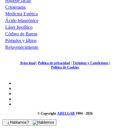
Higiene facial
Crioterapia
Medicina Estética
Ácido hilaurónico
Láser lipolítico
Código de Barras
Pómulos y lábios
Rejuvenecimiento
Aviso legal
|
Política de privacidad
|
Términos y Condiciones
|
Política de Cookies
© Copyright
ADELGAR
1994 - 2026
¿Hablamos?