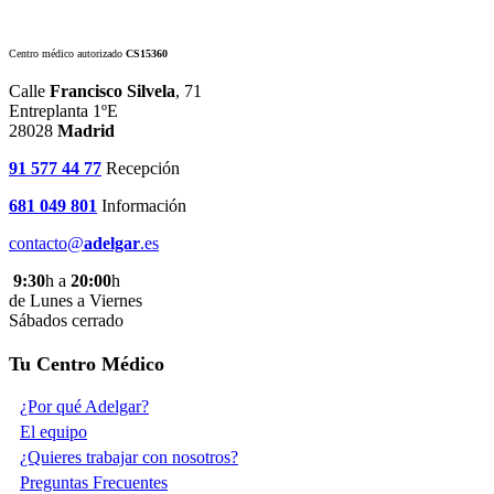
Centro médico autorizado
CS15360
Calle
Francisco Silvela
, 71
Entreplanta 1ºE
28028
Madrid
91 577 44 77
Recepción
681 049 801
Información
contacto@
adelgar
.es
9:30
h a
20:00
h
de Lunes a Viernes
Sábados cerrado
Tu Centro Médico
¿Por qué Adelgar?
El equipo
¿Quieres trabajar con nosotros?
Preguntas Frecuentes