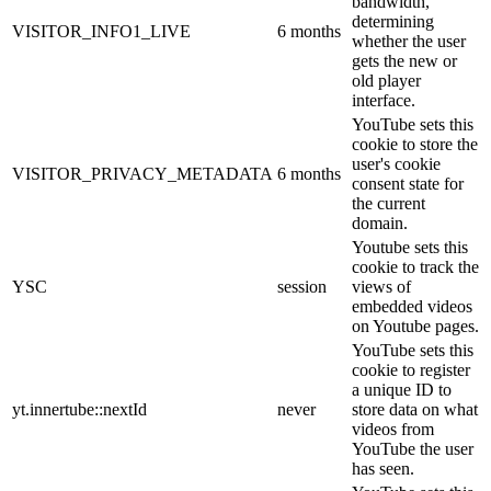
bandwidth,
determining
VISITOR_INFO1_LIVE
6 months
whether the user
gets the new or
old player
interface.
YouTube sets this
cookie to store the
user's cookie
VISITOR_PRIVACY_METADATA
6 months
consent state for
the current
domain.
Youtube sets this
cookie to track the
YSC
session
views of
embedded videos
on Youtube pages.
YouTube sets this
cookie to register
a unique ID to
yt.innertube::nextId
never
store data on what
videos from
YouTube the user
has seen.