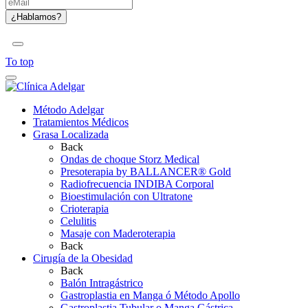
To top
Método Adelgar
Tratamientos Médicos
Grasa Localizada
Back
Ondas de choque Storz Medical
Presoterapia by BALLANCER® Gold
Radiofrecuencia INDIBA Corporal
Bioestimulación con Ultratone
Crioterapia
Celulitis
Masaje con Maderoterapia
Back
Cirugía de la Obesidad
Back
Balón Intragástrico
Gastroplastia en Manga ó Método Apollo
Gastroplastia Tubular o Manga Gástrica