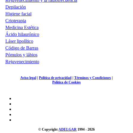
Rejuvenecimiento y la radiofrecuencia
Depilación
Higiene facial
Crioterapia
Medicina Estética
Ácido hilaurónico
Láser lipolítico
Código de Barras
Pómulos y lábios
Rejuvenecimiento
Aviso legal
|
Política de privacidad
|
Términos y Condiciones
|
Política de Cookies
© Copyright
ADELGAR
1994 - 2026