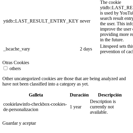
The cookie
ytidb::LAST_
is used by YouTube
search result entr
ytidb::LAST_RESULT_ENTRY_KEY
never
the user. This inf
improve the user
providing more re
in the future.
Litespeed sets thi
_lscache_vary
2 days
prevention of cac
Otras Cookies
others
Other uncategorized cookies are those that are being analyzed and
have not been classified into a category as yet.
Galleta
Duración
Descripción
Description is
cookielawinfo-checkbox-cookies-
1 year
currently not
de-personalizacion
available.
Guardar y aceptar