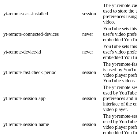
The yt-remote-cas
used to store the 
yt-remote-cast-installed
session
preferences usi
video.
YouTube sets this
yt-remote-connected-devices
never
user's video pref
embedded YouTub
YouTube sets this
yt-remote-device-id
never
user's video pref
embedded YouTub
The yt-remote-fa
is used by YouTub
yt-remote-fast-check-period
session
video player pre
YouTube videos.
The yt-remote-ses
used by YouTube 
yt-remote-session-app
session
preferences and i
interface of the
video player.
The yt-remote-se
used by YouTube t
yt-remote-session-name
session
video player pref
embedded YouTub