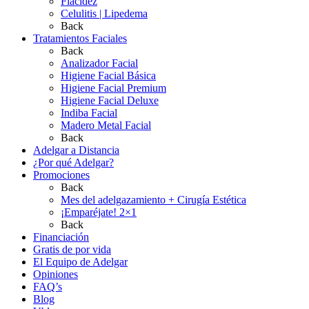
Flacidez
Celulitis | Lipedema
Back
Tratamientos Faciales
Back
Analizador Facial
Higiene Facial Básica
Higiene Facial Premium
Higiene Facial Deluxe
Indiba Facial
Madero Metal Facial
Back
Adelgar a Distancia
¿Por qué Adelgar?
Promociones
Back
Mes del adelgazamiento + Cirugía Estética
¡Emparéjate! 2×1
Back
Financiación
Gratis de por vida
El Equipo de Adelgar
Opiniones
FAQ’s
Blog