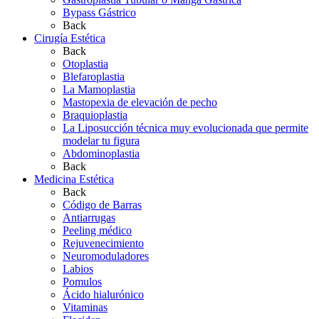
Bypass Gástrico
Back
Cirugía Estética
Back
Otoplastia
Blefaroplastia
La Mamoplastia
Mastopexia de elevación de pecho
Braquioplastia
La Liposucción técnica muy evolucionada que permite
modelar tu figura
Abdominoplastia
Back
Medicina Estética
Back
Código de Barras
Antiarrugas
Peeling médico
Rejuvenecimiento
Neuromoduladores
Labios
Pomulos
Ácido hialurónico
Vitaminas