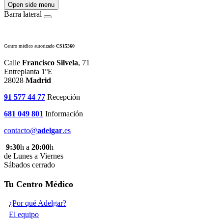
Open side menu
Barra lateral
Centro médico autorizado
CS15360
Calle
Francisco Silvela
, 71
Entreplanta 1ºE
28028
Madrid
91 577 44 77
Recepción
681 049 801
Información
contacto@
adelgar
.es
9:30
h a
20:00
h
de Lunes a Viernes
Sábados cerrado
Tu Centro Médico
¿Por qué Adelgar?
El equipo