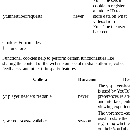
YouTube sets this
cookie to register
a unique ID to
yt.innertube::requests
never
store data on what
videos from
YouTube the user
has seen.
Cookies Funcionales
functional
Functional cookies help to perform certain functionalities like
sharing the content of the website on social media platforms, collect
feedbacks, and other third-party features.
Galleta
Duración
Des
The yt-player-he
is used by YouTub
yt-player-headers-readable
never
preferences relat
and interface, en
viewing experien
The yt-remote-cas
used to store the 
yt-remote-cast-available
session
regarding whether
on their YouTube 