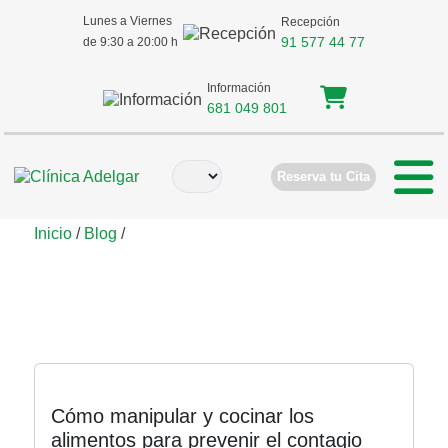
Lunes a Viernes
Recepción
91 577 44 77
de 9:30 a 20:00 h
Información
681 049 801
Reserva tu Cita
Inicio
/
Blog
/
Consejos
Cómo manipular y cocinar los
alimentos para prevenir el contagio