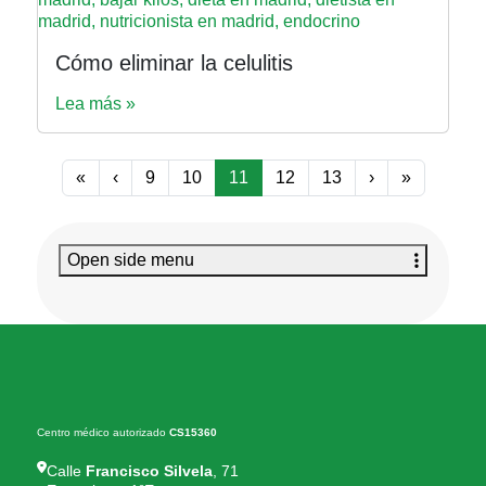
Cómo eliminar la celulitis
Lea más »
Page navigation
Page
Page
Current Page
Page
Page
«
‹
9
10
11
12
13
›
»
Open side menu
Centro médico autorizado
CS15360
Calle
Francisco Silvela
, 71